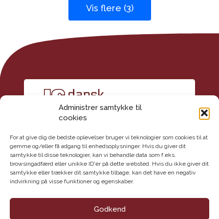
Vis flere (3)
Administrer samtykke til
cookies
For at give dig de bedste oplevelser bruger vi teknologier som cookies til at
gemme og/eller få adgang til enhedsoplysninger. Hvis du giver dit
samtykke til disse teknologier, kan vi behandle data som f.eks.
Kontakt
browsingadfærd eller unikke ID'er på dette websted. Hvis du ikke giver dit
Dansk Geoteknisk Forening
samtykke eller trækker dit samtykke tilbage, kan det have en negativ
indvirkning på visse funktioner og egenskaber.
Maglebjergvej 1
2800 Lyngby
E-mail: info@danskgeotekniskforening.dk
Godkend
Tlf.: 3174 0609