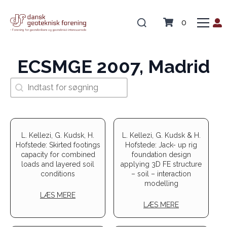
0
ECSMGE 2007, Madrid
Search
Search content
L. Kellezi, G. Kudsk, H.
L. Kellezi, G. Kudsk & H.
Hofstede: Skirted footings
Hofstede: Jack- up rig
capacity for combined
foundation design
loads and layered soil
applying 3D FE structure
conditions
– soil – interaction
modelling
LÆS MERE
LÆS MERE