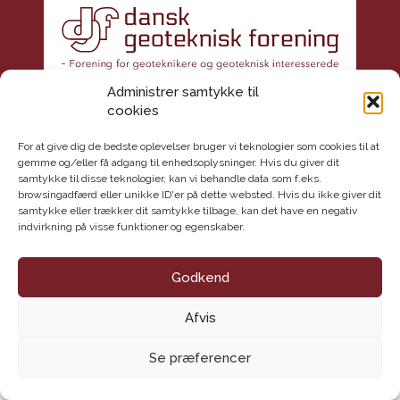
Administrer samtykke til
cookies
Kontakt
For at give dig de bedste oplevelser bruger vi teknologier som cookies til at
Dansk Geoteknisk Forening
gemme og/eller få adgang til enhedsoplysninger. Hvis du giver dit
Maglebjergvej 1
samtykke til disse teknologier, kan vi behandle data som f.eks.
browsingadfærd eller unikke ID'er på dette websted. Hvis du ikke giver dit
2800 Lyngby
samtykke eller trækker dit samtykke tilbage, kan det have en negativ
E-mail: info@danskgeotekniskforening.dk
indvirkning på visse funktioner og egenskaber.
Tlf.: 3174 0609
CVR-nr.: 62 16 09 18
Godkend
Handelsbetingelser
Afvis
Se præferencer