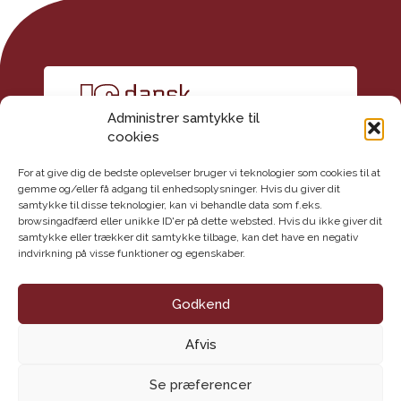
Administrer samtykke til
cookies
For at give dig de bedste oplevelser bruger vi teknologier som cookies til at
gemme og/eller få adgang til enhedsoplysninger. Hvis du giver dit
samtykke til disse teknologier, kan vi behandle data som f.eks.
Kontakt
browsingadfærd eller unikke ID'er på dette websted. Hvis du ikke giver dit
Dansk Geoteknisk Forening
samtykke eller trækker dit samtykke tilbage, kan det have en negativ
indvirkning på visse funktioner og egenskaber.
Maglebjergvej 1
2800 Lyngby
E-mail: info@danskgeotekniskforening.dk
Godkend
Tlf.: 3174 0609
Afvis
CVR-nr.: 62 16 09 18
Handelsbetingelser
Se præferencer