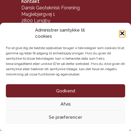
Kontakt
Dansk Geoteknisk Forening
Maglebjergvej 1
2800 Lyngby
E-mail: info@danskgeotekniskforening.dk
Administrer samtykke til
Tlf.: 3174 0609
cookies
CVR-nr.: 62 16 09 18
For at give dig de bedste oplevelser bruger vi teknologier som cookies til at
Handelsbetingelser
gemme og/eller få adgang til enhedsoplysninger. Hvis du giver dit
samtykke til disse teknologier, kan vi behandle data som f.eks.
browsingadfærd eller unikke ID'er på dette websted. Hvis du ikke giver dit
samtykke eller trækker dit samtykke tilbage, kan det have en negativ
indvirkning på visse funktioner og egenskaber.
Godkend
Afvis
Se præferencer