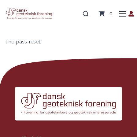
0
[ihc-pass-reset]