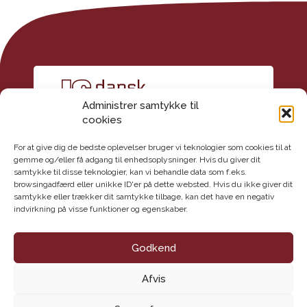
Administrer samtykke til
cookies
For at give dig de bedste oplevelser bruger vi teknologier som cookies til at
gemme og/eller få adgang til enhedsoplysninger. Hvis du giver dit
samtykke til disse teknologier, kan vi behandle data som f.eks.
Kontakt
browsingadfærd eller unikke ID'er på dette websted. Hvis du ikke giver dit
Dansk Geoteknisk Forening
samtykke eller trækker dit samtykke tilbage, kan det have en negativ
indvirkning på visse funktioner og egenskaber.
Maglebjergvej 1
2800 Lyngby
E-mail: info@danskgeotekniskforening.dk
Godkend
Tlf.: 3174 0609
Afvis
CVR-nr.: 62 16 09 18
Handelsbetingelser