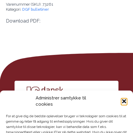
Varenummer (SKU):
73261
Kategori:
DGF bulletiner
Download PDF:
Administrer samtykke til
cookies
For at give dig de bedste oplevelser bruger vi teknologier som cookies til at
gemme og/eller få adgang til enhedsoplysninger. Hvis du giver dit
samtykke til disse teknologier, kan vi behandle data som f.eks.
Kontakt
browsingadfærd eller unikke ID'er på dette websted. Hvis du ikke giver dit