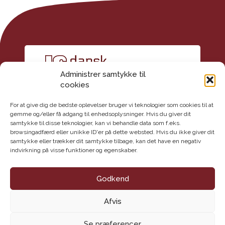
Administrer samtykke til
cookies
For at give dig de bedste oplevelser bruger vi teknologier som cookies til at
gemme og/eller få adgang til enhedsoplysninger. Hvis du giver dit
samtykke til disse teknologier, kan vi behandle data som f.eks.
Kontakt
browsingadfærd eller unikke ID'er på dette websted. Hvis du ikke giver dit
Dansk Geoteknisk Forening
samtykke eller trækker dit samtykke tilbage, kan det have en negativ
indvirkning på visse funktioner og egenskaber.
Maglebjergvej 1
2800 Lyngby
E-mail: info@danskgeotekniskforening.dk
Godkend
Tlf.: 3174 0609
Afvis
CVR-nr.: 62 16 09 18
Handelsbetingelser
Se præferencer