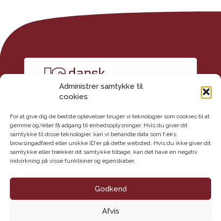
Administrer samtykke til
cookies
For at give dig de bedste oplevelser bruger vi teknologier som cookies til at
gemme og/eller få adgang til enhedsoplysninger. Hvis du giver dit
samtykke til disse teknologier, kan vi behandle data som f.eks.
Kontakt
browsingadfærd eller unikke ID'er på dette websted. Hvis du ikke giver dit
Dansk Geoteknisk Forening
samtykke eller trækker dit samtykke tilbage, kan det have en negativ
indvirkning på visse funktioner og egenskaber.
Maglebjergvej 1
2800 Lyngby
E-mail: info@danskgeotekniskforening.dk
Godkend
Tlf.: 3174 0609
Afvis
CVR-nr.: 62 16 09 18